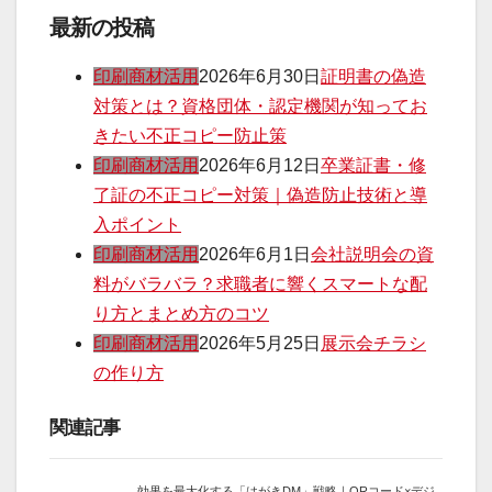
最新の投稿
印刷商材活用
2026年6月30日
証明書の偽造
対策とは？資格団体・認定機関が知ってお
きたい不正コピー防止策
印刷商材活用
2026年6月12日
卒業証書・修
了証の不正コピー対策｜偽造防止技術と導
入ポイント
印刷商材活用
2026年6月1日
会社説明会の資
料がバラバラ？求職者に響くスマートな配
り方とまとめ方のコツ
印刷商材活用
2026年5月25日
展示会チラシ
の作り方
関連記事
効果を最大化する「はがきDM」戦略｜QRコード×デジ