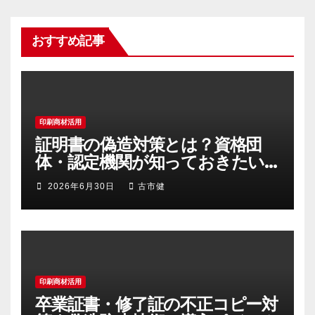
おすすめ記事
印刷商材活用
証明書の偽造対策とは？資格団
体・認定機関が知っておきたい
不正コピー防止策
2026年6月30日
古市健
印刷商材活用
卒業証書・修了証の不正コピー対