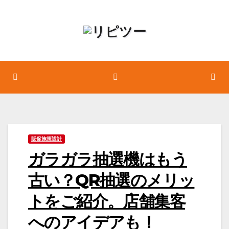
コ
ン
テ
ン
ツ
へ
ス
キ
ッ
販促施策設計
プ
ガラガラ抽選機はもう
古い？QR抽選のメリッ
トをご紹介。店舗集客
へのアイデアも！