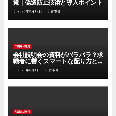
策｜偽造防止技術と導入ポイント
2026年6月12日
古市健
印刷商材活用
会社説明会の資料がバラバラ？求
職者に響くスマートな配り方と
まとめ方のコツ
2026年6月1日
古市健
印刷商材活用