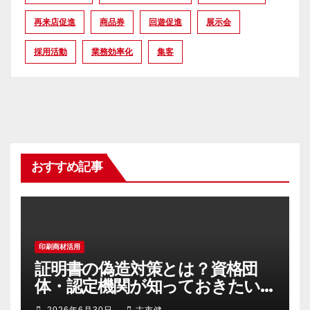
再来店促進
商品券
回遊促進
展示会
採用活動
業務効率化
集客
おすすめ記事
印刷商材活用
証明書の偽造対策とは？資格団
体・認定機関が知っておきたい
不正コピー防止策