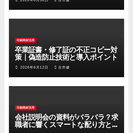
2026年6月30日
古市健
印刷商材活用
卒業証書・修了証の不正コピー対
策｜偽造防止技術と導入ポイント
2026年6月12日
古市健
印刷商材活用
会社説明会の資料がバラバラ？求
職者に響くスマートな配り方と
まとめ方のコツ