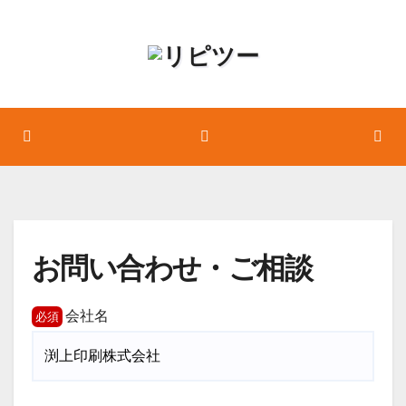
コ
ン
テ
ン
ツ
へ
ス
キ
ッ
プ
お問い合わせ・ご相談
会社名