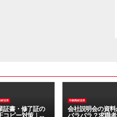
商材活用
印刷商材活用
業証書・修了証の
会社説明会の資料
正コピー対策｜偽
バラバラ？求職者