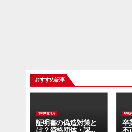
おすすめ記事
印刷商材活用
印刷
証明書の偽造対策と
卒
は？資格団体・認定
不