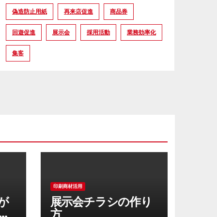
偽造防止用紙
再来店促進
商品券
回遊促進
展示会
採用活動
業務効率化
集客
印刷商材活用
が
展示会チラシの作り
に
方