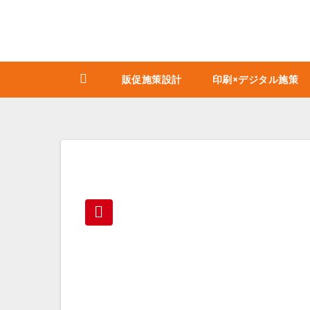
コ
ン
テ
ン
販促施策設計
印刷×デジタル施策
ツ
へ
ス
キ
ッ
プ