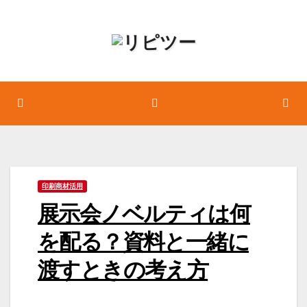
コ
ン
テ
ン
ツ
へ
ス
キ
ッ
印刷商材活用
プ
展示会ノベルティは何
を配る？資料と一緒に
渡すときの考え方