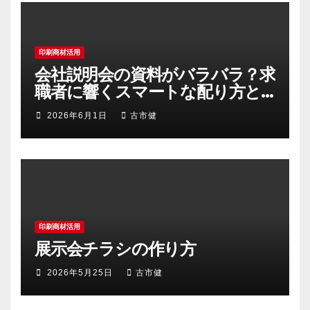
印刷商材活用
会社説明会の資料がバラバラ？求
職者に響くスマートな配り方と
まとめ方のコツ
2026年6月1日
古市健
印刷商材活用
展示会チラシの作り方
2026年5月25日
古市健